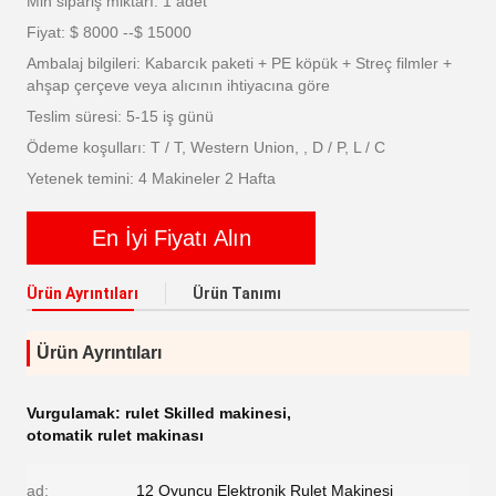
Min sipariş miktarı: 1 adet
Fiyat: $ 8000 --$ 15000
Ambalaj bilgileri: Kabarcık paketi + PE köpük + Streç filmler +
ahşap çerçeve veya alıcının ihtiyacına göre
Teslim süresi: 5-15 iş günü
Ödeme koşulları: T / T, Western Union, , D / P, L / C
Yetenek temini: 4 Makineler 2 Hafta
En İyi Fiyatı Alın
Ürün Ayrıntıları
Ürün Tanımı
Ürün Ayrıntıları
Vurgulamak:
rulet Skilled makinesi
,
otomatik rulet makinası
ad:
12 Oyuncu Elektronik Rulet Makinesi