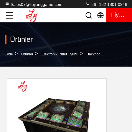
Sales07@liejianggame.com
86--182 1801 0948
Fiyat Teklifi
Ürünler
>
>
>
Evde
Ürünler
Elektronik Rulet Oyunu
Jackpot Elektronik Rulet Makinesi / Casino Video Skilled Oyunu Makinesi