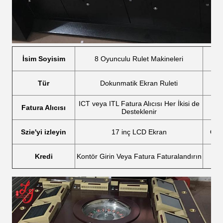
İsim Soyisim
8 Oyunculu Rulet Makineleri
M
Tür
Dokunmatik Ekran Ruleti
De
ICT veya ITL Fatura Alıcısı Her İkisi de
Fatura Alıcısı
B
Desteklenir
Szie'yi izleyin
17 inç LCD Ekran
Oyu
Kredi
Kontör Girin Veya Fatura Faturalandırın
K