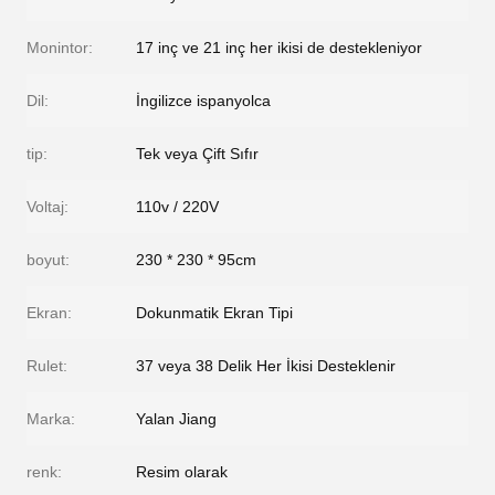
Monintor:
17 inç ve 21 inç her ikisi de destekleniyor
Dil:
İngilizce ispanyolca
tip:
Tek veya Çift Sıfır
Voltaj:
110v / 220V
boyut:
230 * 230 * 95cm
Ekran:
Dokunmatik Ekran Tipi
Rulet:
37 veya 38 Delik Her İkisi Desteklenir
Marka:
Yalan Jiang
renk:
Resim olarak