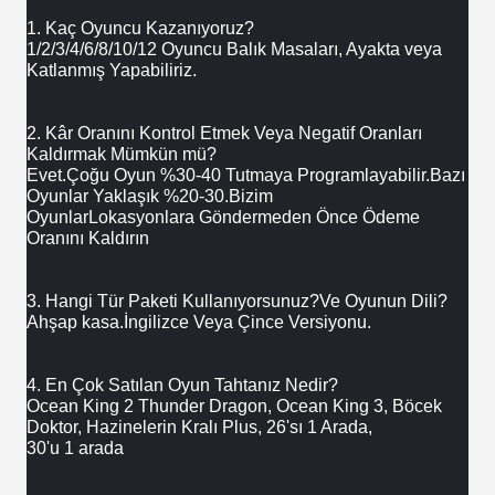
1. Kaç Oyuncu Kazanıyoruz?
1/2/3/4/6/8/10/12 Oyuncu Balık Masaları, Ayakta veya 
Katlanmış Yapabiliriz.
2. Kâr Oranını Kontrol Etmek Veya Negatif Oranları 
Kaldırmak Mümkün mü?
Evet.Çoğu Oyun %30-40 Tutmaya Programlayabilir.Bazı 
Oyunlar Yaklaşık %20-30.Bizim
Oyunlar
Lokasyonlara Göndermeden Önce Ödeme 
Oranını Kaldırın
3. Hangi Tür Paketi Kullanıyorsunuz?Ve Oyunun Dili?
Ahşap kasa.İngilizce Veya Çince Versiyonu.
4. En Çok Satılan Oyun Tahtanız Nedir?
Ocean King 2 Thunder Dragon, Ocean King 3, Böcek 
Doktor, Hazinelerin Kralı Plus, 26'sı 1 Arada,
30'u 1 arada