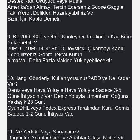
Destek Kartı Okuyucu veya Mutha
Amerika'dan Almayı Tercih Ederseniz Goose Gaggle 
Takılı
Yerel, Delikleri Hazırlayabiliriz Ve
Sizin İçin Kablo Demeti.
9. Bir 20Ft, 40Ft ve 45Ft Konteyner Tarafından Kaç Birim 
Yüklenebilir?
20Ft: 6 ,40Ft: 14, 45Ft: 18, Joystick'i Çıkarmayı Kabul 
Edebilirseniz, Sonra Tekrar Kurun
alma
Mal, Daha Fazla Makine Yükleyebilecektir.
10.Hangi Gönderiyi Kullanıyorsunuz?ABD'ye Ne Kadar 
Var?
Deniz veya Hava Yoluyla.Hava Yoluyla Sadece 3-5 
Güne İhtiyacınız Var. Deniz Yoluyla Limanların Çoğuna 
Yaklaşık 28 Gün.
Oyun
DHL veya Fedex Express Tarafından Kurul Gemisi 
Sadece 1-2 Güne İhtiyacı Var.
11. Ne Yedek Parça Sunarsınız?
Düğmeler, Anahtar Girişi ve Anahtar Çıkışı, Kilitler vb. 