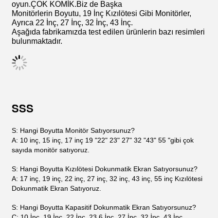
43 İnç Kızılötesi Dokunmatik Ekran,
55 İnç Kızılötesi Dokunmatik Ekran,
Paketleme ve Nakliye
Aşağıdaki resimde de görebileceğiniz gibi, ürünlerimizin
paketlenmesinde çok dikkatli davrandık.
kartonlarımız
sıradan olanlardan daha zordur ve yolda
hasar görme olasılığı daha düşüktür.
Fabrika
LCD ekranlar üreten bir fabrikayız. Monitörlerimizin
VGA-USB- Gibi Bir Çok Arayüzleri Vardır.
seri.İle çalışır
IGS, bayIIy Games, POG gibi bir çok
oyun.ÇOK KOMİK.Biz de Başka
Monitörlerin Boyutu, 19 İnç Kızılötesi Gibi
Monitörler,
Ayrıca 22 İnç, 27 İnç, 32 İnç, 43 İnç.