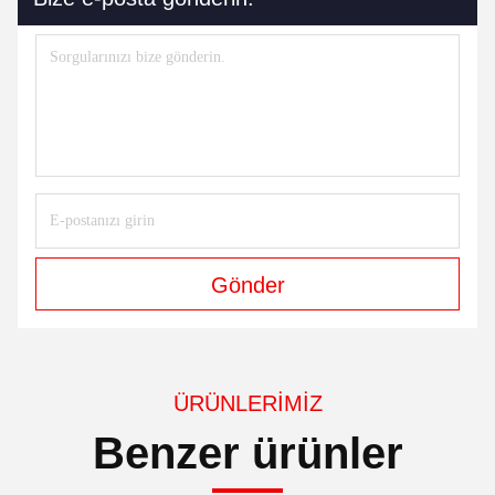
rulet kumar makinesi
otomatik rulet makinesi
İletişim
İletişim:
Mr. Mila
Tel:
86--182 1801 0948
Şimdi iletişime geçin
Bize e-posta gönderin.