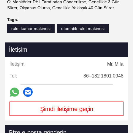
Games, POG gibi Farklı Oyunlarla Çalışan Monitörlerimiz Var
S: Monitörlerinizin Adedi Nedir,
C: Aslında, Ürünleri Her Zaman Okyanus Tarafından Tavsiye
Ediyoruz, Çok Sayıda Müşterimiz Konteynerli Monitör Satın
Alma, T
hat Yolu, Ortalama Her Monitör Fiyatı Çok Düşük Olacak, Bu
Para Tasarrufu Sağlayacak, Ayrıca Yüksek DHL Maliyetini
Alabiliyorsanız,
Size Monitör Siparişi Olarak 2 Adet Satıyoruz.
S: Doğrudan Yapabileceğim ABD'de Temsilciniz Var mı?Bu
Benim İçin Daha Hızlı Olacak.
C: Evet, ABD'de Bazı Müşterilerimiz Var, Ama Satılık
Stoklarında 100% Olduğundan Emin Değilim, Çünkü Bazen,
Monitörleri Kaplarda Alıp Hemen Satıyorlar.Yani Şans eseri,
S: DHL ise, Ne Kadar Süredir?Eğer Okyanus Ne Kadardır?
C: Monitörler DHL Tarafından Gönderilirse, Genellikle 3 Gün
Sürer, Okyanus Olursa, Genellikle Yaklaşık 40 Gün Sürer.
Tags: