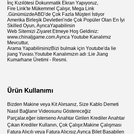
Ayrıntılar Görüntüler
Monitörlerimiz VGA-USB-Serisi Gibi Bir Çok Arayüze
Sahiptir.Gibi Bir Çok Oyunla Çalışır
IGS, bayIIy Oyunları,
POG.ÇOK KOMİK.19 inç kızılötesi
gibi diğer monitör boyutlarına da sahibiz
Monitörler, Ayrıca 22 İnç, 27 İnç, 32 İnç,
43 İnç, Hatta 55
İnç Kızılötesi Dokunmatik Ekran Yapıyoruz,
Fire Link'te Mükemmel Çalışır, Mega Link
.Günümüzde
ABD'de Çok Fazla Müşteri İstiyor