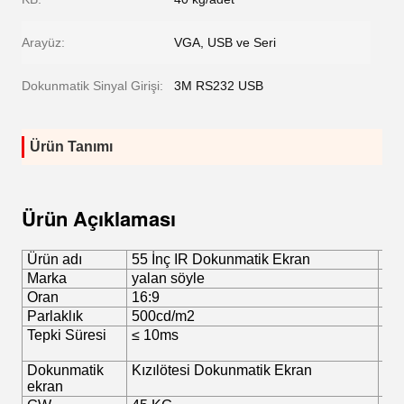
Arayüz:
VGA, USB ve Seri
Dokunmatik Sinyal Girişi:
3M RS232 USB
Ürün Tanımı
Ürün Açıklaması
Ürün adı
55 İnç IR Dokunmatik Ekran
stil
Marka
yalan söyle
Re
Oran
16:9
Çö
Parlaklık
500cd/m2
Kon
Tepki Süresi
≤ 10ms
LED
Dokunmatik
Kızılötesi Dokunmatik Ekran
Bir
ekran