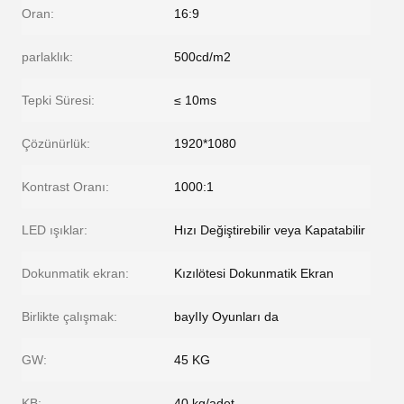
Oran:
16:9
parlaklık:
500cd/m2
Tepki Süresi:
≤ 10ms
Çözünürlük:
1920*1080
Kontrast Oranı:
1000:1
LED ışıklar:
Hızı Değiştirebilir veya Kapatabilir
Dokunmatik ekran:
Kızılötesi Dokunmatik Ekran
Birlikte çalışmak:
bayIIy Oyunları da
GW:
45 KG
KB:
40 kg/adet