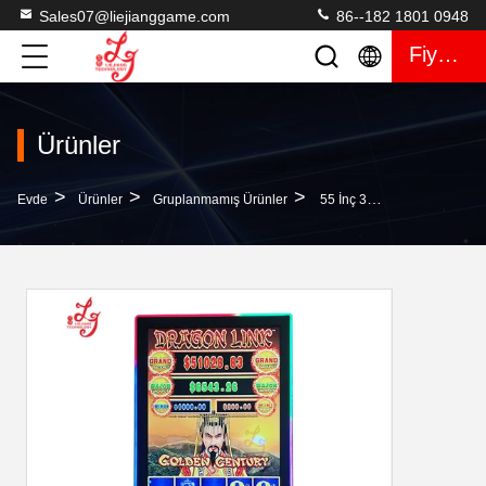
Sales07@liejianggame.com
86--182 1801 0948
Fiyat Teklifi
Ürünler
>
>
>
Evde
Ürünler
Gruplanmamış Ürünler
55 İnç 3M RS232 IR Mega Link Skilled Oyun Makineleri Dokunmatik Ekran Monitör