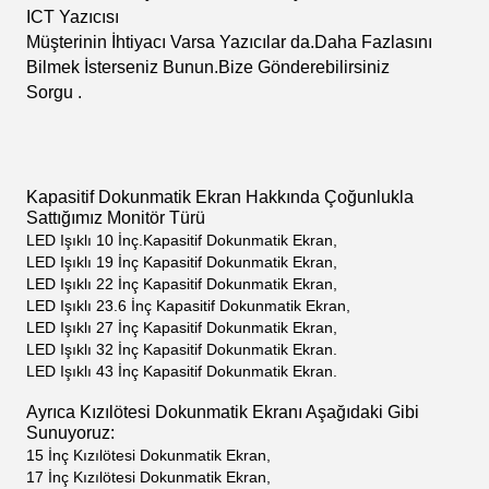
Amerika Birleşik Devletleri'nde Çok Popüler Olan En İyi
Skilled Oyun, Ayrıca
Yapabilirsin
Web Sitemizi Ziyaret Etmeye Hoş Geldiniz:
www.chinaljgame.com.Ayrıca Youtube Kanalımız
Mevcuttur,
Arama Yapabilirsiniz
Bizi bulmak için Youtube'da lie
jiang Yuvası.
Youtube Kanalımızın adı :Lie Jiang
Kumarhane Üretimi - Resmi.
Ürün Kullanımı
Bizden Makine veya Kit Alırsanız, Size Kablo Demeti
Nasıl Bağlanır Videosunu Göstereceğiz
Parçalar.eğer istersen
o Anahtar Girilen Krediler Anahtar
Çıkan Krediler Kullanın, Çok Çalışır.Makine Çalışması
Fatura Alıcılı veya Fatura Alıcısız.
Ayrıca Bilet Basabilen
ICT Yazıcısı
Müşterinin İhtiyacı Varsa Yazıcılar da.Daha Fazlasını
Bilmek İsterseniz
Bunun.Bize Gönderebilirsiniz