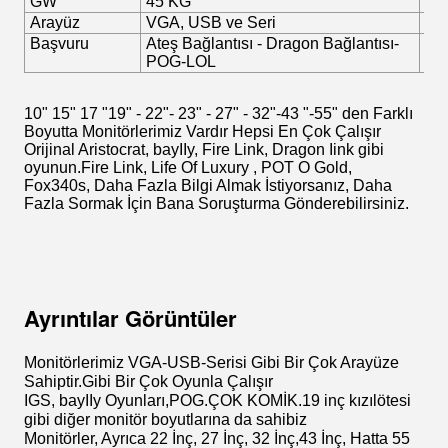
GW
45 KG
KB
Arayüz
VGA, USB ve Seri
Bo
Başvuru
Ateş Bağlantısı - Dragon Bağlantısı-
Do
POG-LOL
Sin
10" 15" 17 "19" - 22"- 23" - 27" - 32"-43 "-55" den Farklı
Boyutta Monitörlerimiz Vardır Hepsi En Çok Çalışır
Orijinal Aristocrat, bayIIy, Fire Link, Dragon Iink gibi
oyunun.Fire Link, Life Of Luxury , POT O Gold,
Fox340s, Daha Fazla Bilgi Almak İstiyorsanız, Daha
Fazla Sormak İçin Bana Soruşturma Gönderebilirsiniz.