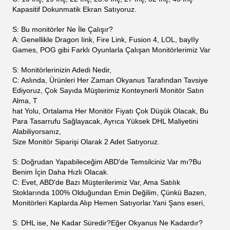
Aşağıda fabrikamızda test edilen ürünlerin bazı resimleri
bulunmaktadır.
SSS
S: Hangi Boyutta Monitör Satıyorsunuz?
A: 10 inç, 15 inç, 17 inç 19 "22" 23" 27" 32 "43" 55 "gibi çok
sayıda monitör satıyoruz.
S: Hangi Boyutta Kızılötesi Dokunmatik Ekran Satıyorsunuz?
A: 17 inç, 19 inç, 22 inç, 27 inç, 32 inç, 43 inç, 55 inç Kızılötesi
Dokunmatik Ekran Satıyoruz.
S: Hangi Boyutta Kapasitif Dokunmatik Ekran Satıyorsunuz?
C: 10 İnç, 19 İnç, 22 İnç, 23.6 İnç, 27 İnç, 32 İnç, 43 İnç
Kapasitif Dokunmatik Ekran Satıyoruz.
S: Bu monitörler Ne İle Çalışır?
A: Genellikle Dragon Iink, Fire Link, Fusion 4, LOL, bayIIy