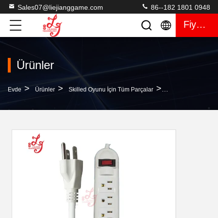
Sales07@liejianggame.com
86--182 1801 0948
Fiyat Teklifi
Ürünler
>
>
>
Evde
Ürünler
Skilled Oyunu İçin Tüm Parçalar
ABD Evde 5 Yollu Pr