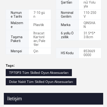
Şartları
niz Yolu
yla
Numun
7-10 gü
Nominal
110-250
e Tarihi
n
Gerilim
V
Malzem
QINSHA
Plastik
Marka
e
N
İhracat
6 yollu Ö
31.5*5*
Taşıma
Kartonl
zellik
3.8cm
Paketi
arı, Pale
tler
Menşei
Çin
853669
HS Kodu
0000
Tags:
TP70P3 Tüm Skilled Oyun Aksesuarları
Dolar Nakit Tüm Skilled Oyun Aksesuarları
İletişim