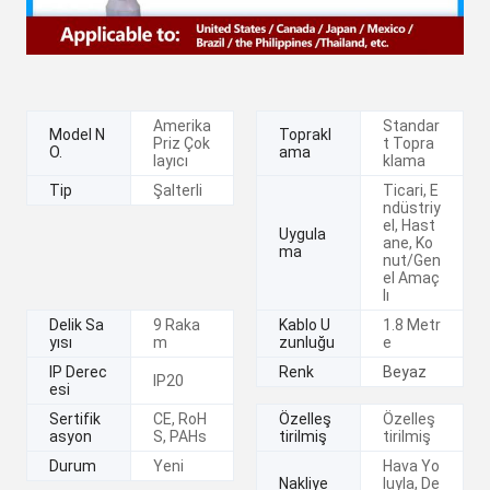
Amerika
Standar
Model N
Toprakl
Priz Çok
t Topra
O.
ama
layıcı
klama
Tip
Şalterli
Ticari, E
ndüstriy
el, Hast
Uygula
ane, Ko
ma
nut/Gen
el Amaç
lı
Delik Sa
9 Raka
Kablo U
1.8 Metr
yısı
m
zunluğu
e
IP Derec
Renk
Beyaz
IP20
esi
Sertifik
CE, RoH
Özelleş
Özelleş
asyon
S, PAHs
tirilmiş
tirilmiş
Durum
Yeni
Hava Yo
Nakliye
luyla, De