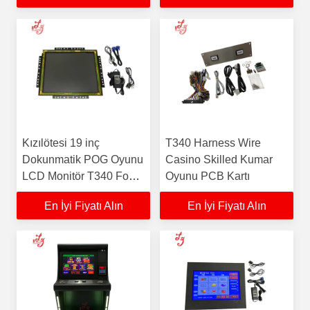
Satılık LED Ekran
Kızılötesi 19 inç
T340 Harness Wire
Dokunmatik POG Oyunu
Casino Skilled Kumar
LCD Monitör T340 Fox
Oyunu PCB Kartı
340s Dokunmatik Ekran
En İyi Fiyatı Alın
En İyi Fiyatı Alın