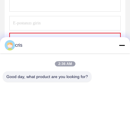
Gönder
cris
2:36 AM
Good day, what product are you looking for?
GUANGZHOU LIE JIANG ELECTRONIC
TECHNOLOGY CO., LTD.
Sales07@liejianggame.com
86--182 1801 0948