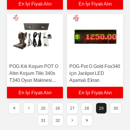
En İyi Fiyatı Alın
En İyi Fiyatı Alın
POG Kiti Koşum POT O
POG Pot O Gold Fox340
Altın Koşum Tilki 340s
için Jackpot LED
T340 Oyun Makinesi
Aşamalı Ekran
Seti Koşum
En İyi Fiyatı Alın
En İyi Fiyatı Alın
25
26
27
28
29
30
31
32