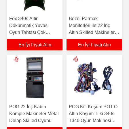
Fox 340s Altın
Bezel Parmak
Dokunmatik Yuvası
Monitörleri ile 22 İnç
Oyun Tahtası Çok
Altın Skilled Makineleri
Oyunları Skilled Oyunları
POT
En İyi Fiyatı Alın
En İyi Fiyatı Alın
Makineleri POG Oyun
Makineleri
POG 22 İnç Kabin
POG Kiti Koşum POT O
Komple Makineler Metal
Altın Koşum Tilki 340s
Dolap Skilled Oyunu
T340 Oyun Makinesi
Seti Koşum