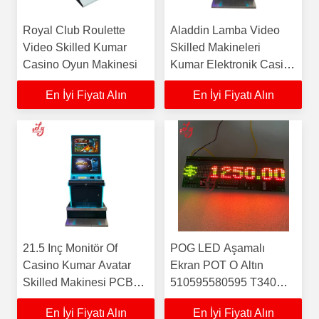
Royal Club Roulette
Aladdin Lamba Video
Video Skilled Kumar
Skilled Makineleri
Casino Oyun Makinesi
Kumar Elektronik Casino
Skilled Oyunları
En İyi Fiyatı Alın
En İyi Fiyatı Alın
Makineleri Satılık
Dokunmatik Ekran
21.5 Inç Monitör Of
POG LED Aşamalı
Casino Kumar Avatar
Ekran POT O Altın
Skilled Makinesi PCB
510595580595 T340
Kurulu 2
Fox 340s Altın
En İyi Fiyatı Alın
En İyi Fiyatı Alın
Dokunmatik PCB Kurulu